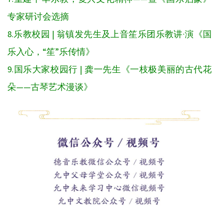
专家研讨会选摘
8.乐教校园 | 翁镇发先生及上音笙乐团乐教讲·演《国
乐入心，“笙”乐传情》
9.国乐大家校园行 | 龚一先生《一枝极美丽的古代花
朵——古琴艺术漫谈》