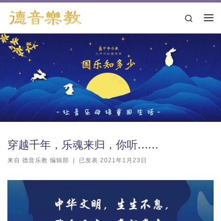
跳转到内容
Search
主
穿越千年，乐魂来归，你听……
来自
德音乐教 编辑部
|
已发表
2021年1月23日