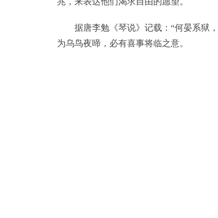
兆，来表达他们渴求自由的愿望。
据唐李勉《琴说》记载：“何晏系狱，
为乌鸟夜啼，必有喜事将临之意。