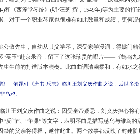
5年)和《西麓堂琴统》(明·汪芝 撰，1549年)等为主
崇。对于一个职业琴家也很难有如此数量和成绩，更何况
姚公敬先生，自幼从其父学琴，深受家学浸润，得姚门精髓
琴“戛玉”赴京录音，留下了这张珍贵的唱片——
《鹤鸣九
先生生前的打谱版本演奏。此曲曲调清幽柔和，有如水之
谱》。解题引《唐书·乐志》临川王刘义庆作曲之说，后世多沿用
非乌鸦。
宋临川王刘义庆作曲之说：因受皇帝疑忌，刘义庆担心将
“反哺”、“争巢”等文字，表明琴曲是描写慈乌与雏鸟
囚禁的父亲将得释，遂作此曲。两个故事都反映了封建阶