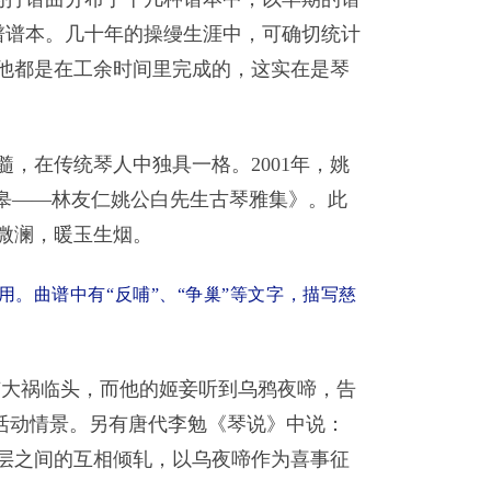
要的打谱谱本。几十年的操缦生涯中，可确切统计
他都是在工余时间里完成的，这实在是琴
，在传统琴人中独具一格。2001年，姚
皋——林友仁姚公白先生古琴雅集》。此
微澜，暖玉生烟。
。曲谱中有“反哺”、“争巢”等文字，描写慈
有大祸临头，而他的姬妾听到乌鸦夜啼，告
的活动情景。另有唐代李勉《琴说》中说：
层之间的互相倾轧，以乌夜啼作为喜事征