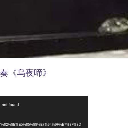
奏《乌夜啼》
) not found
9%E7%82%8E%E5%85%88%E7%94%9F%E7%8F%8D