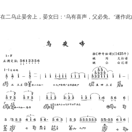
在二乌止晏舍上，晏女曰：‘乌有喜声，父必免。’遂作此