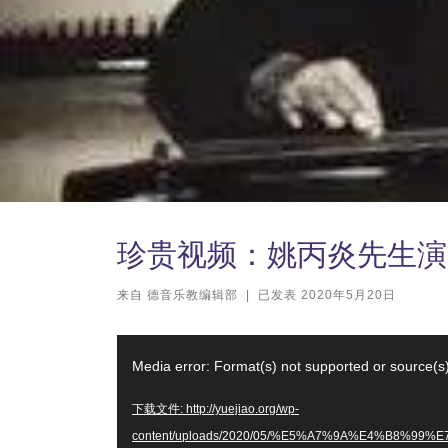
珍贵视频：姚丙炎先生演
来自
德音乐教编辑部
|
已发表
2020年5月20日
视
Media error: Format(s) not supported or source(s
频
播
下载文件: http://yuejiao.org/wp-
放
content/uploads/2020/05/%E5%A7%9A%E4%B8%9