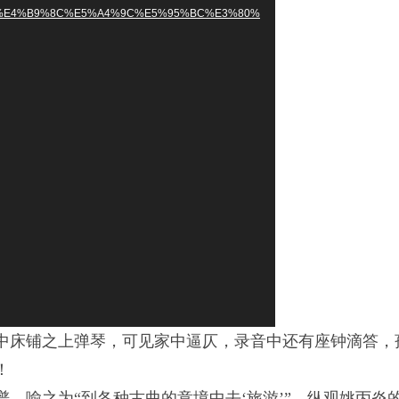
%E4%B9%8C%E5%A4%9C%E5%95%BC%E3%80%
在家中床铺之上弹琴，可见家中逼仄，录音中还有座钟滴答
！
，喻之为“到各种古曲的意境中去‘
旅游
’”，纵观姚丙