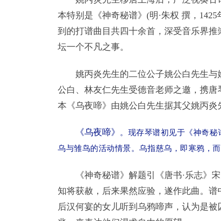
本特别是《神奇秘谱》(明·朱权 撰，142
到的打谱曲目共四十余首，深受音乐界推
坛一个不凡之事。
姚丙炎先生的二位公子姚公白先生与
公白、林友仁先生受德音老师之邀，携唐
本
《乌夜啼》由姚公白先生据其父姚丙炎
《乌夜啼》
。现存琴谱初见于《神奇秘
乌与雏鸟的活动情景。乌指慈乌，即寒鸦，而
《神奇秘谱》解题引《唐书·乐志》
知将获赦，后来果然应验，遂作此曲。谱中
后汉何宴的女儿听到乌鸦啼声，认为是被