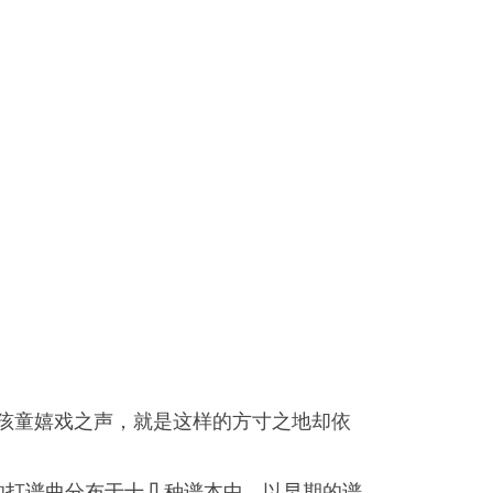
，孩童嬉戏之声，就是这样的方寸之地却依
炎的打谱曲分布于十几种谱本中，以早期的谱