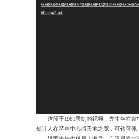
器
%E8%B4%B5%E8%A7%86%E9%A2%91%E3%80%8A
8B.mp4?_=1
这段于1981录制的视频，先生坐
然让人在琴声中心感天地之宽，可钦可佩
姚丙炎先生移居上海后，广泛视奏古谱