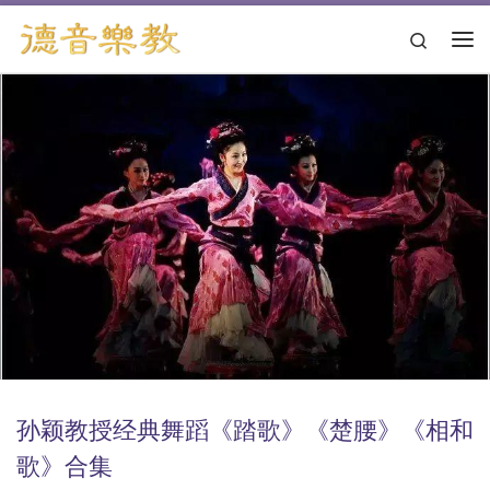
跳转到内容
Search
主
孙颖教授经典舞蹈《踏歌》《楚腰》《相和
歌》合集