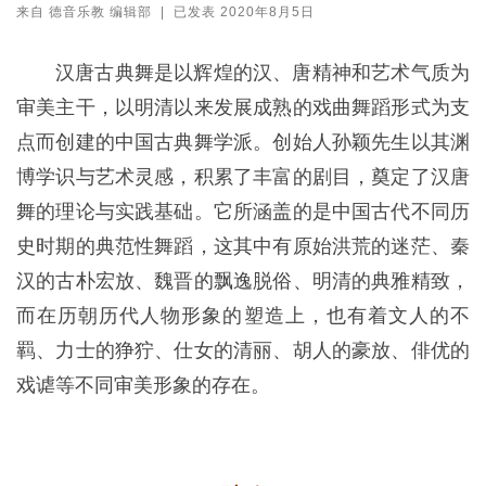
来自
德音乐教 编辑部
|
已发表
2020年8月5日
汉唐古典舞是以辉煌的汉、唐精神和艺术气质为
审美主干，以明清以来发展成熟的戏曲舞蹈形式为支
点而创建的中国古典舞学派。创始人孙颖先生以其渊
博学识与艺术灵感，积累了丰富的剧目，奠定了汉唐
舞的理论与实践基础。它所涵盖的是中国古代不同历
史时期的典范性舞蹈，这其中有原始洪荒的迷茫、秦
汉的古朴宏放、魏晋的飘逸脱俗、明清的典雅精致，
而在历朝历代人物形象的塑造上，也有着文人的不
羁、力士的狰狞、仕女的清丽、胡人的豪放、俳优的
戏谑等不同审美形象的存在。