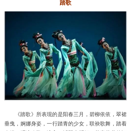
踏歌
《踏歌》所表现的是阳春三月，碧柳依依，翠裙
垂曳，婀娜身姿，一行踏青的少女，联袂歌舞，踏着