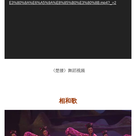
器
E3%80%8A%E6%A5%9A%E8%85%B0%E3%80%8B.mp4?_=2
《楚腰》舞蹈视频
相和歌