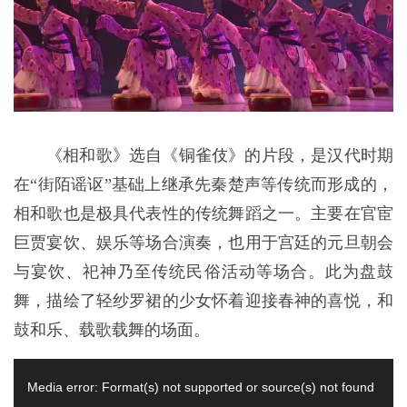
《相和歌》选自《铜雀伎》的片段，是汉代时期
在“街陌谣讴”基础上继承先秦楚声等传统而形成的，
相和歌也是极具代表性的传统舞蹈之一。主要在官宦
巨贾宴饮、娱乐等场合演奏，也用于宫廷的元旦朝会
与宴饮、祀神乃至传统民俗活动等场合。此为盘鼓
舞，描绘了轻纱罗裙的少女怀着迎接春神的喜悦，和
鼓和乐、载歌载舞的场面。
视
Media error: Format(s) not supported or source(s) not found
频