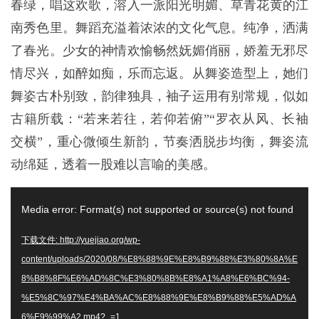
春绿，唱这欢歌，溶入一派阳光明媚、草青花黄的江
南秀色里。舞蹈充溢着浓浓的文化气息。纯净，洒满
了春光。少女的神情欢愉畅然妩媚俏丽，娇羞无邪尽
情尽兴，如醉如痴，乐而忘返。从舞姿造型上，她们
舞姿古朴别致，韵律独具，袖子运用有别常规，似如
古籍所载：“若来若往，若仰若俯”“罗衣从风、长袖
交横”，重心微倾生新韵，节奏洒脱步均衡，舞姿流
动绵延，透着一股难以言喻的美感。
视
Media error: Format(s) not supported or source(s) not found
频
播
下载文件: http://yuejiao.org/wp-
放
content/uploads/2020/08/%E8%88%9E%E8%B9%88%E3%80%8A%E
器
8%B8%8F%E6%AD%8C%E3%80%8B%E8%A1%A8%E6%BC%94-
%E5%8C%97%E4%BA%AC%E8%88%9E%E8%B9%88%E5%AD%A
6%E9%99%A2.mp4?_=1