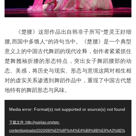
《楚腰》这部作品出自韩非子所写“楚灵王好细
腰,而国中多饿人”的诗句当中。《楚腰》是一个典型
意义上的中国古代舞蹈的现代诠释，创作者紧紧抓住
楚舞翘袖折腰的形态特点，突出女子舞蹈腰部的动
态、美感，将历史与现实、形态与意境这两对相生相
对的虚实关系渗透到舞蹈作品中，重现了中国古代楚
地特有的舞蹈形态与风味。
视
Media error: Format(s) not supported or source(s) not found
频
播
下载文件: http://yuejiao.org/wp-
放
content/uploads/2020/08/%E5%8F%A4%E4%B9%8B%E9%A3%8E%