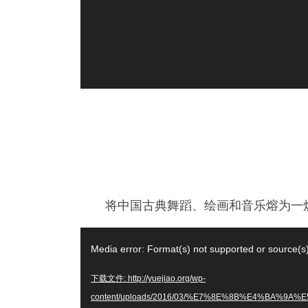
将中国古典舞蹈、绘画和音乐熔为一
视
Media error: Format(s) not supported or source(s
频
播
下载文件: http://yuejiao.org/wp-
放
content/uploads/2016/03/%E7%8E%8B%E4%BA%