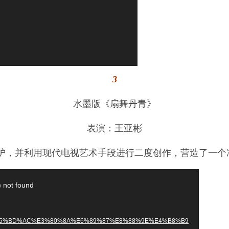
3
水墨版《扇舞丹青》
表演：王亚彬
炉，并利用现代电视艺术手段进行二度创作，营造了一个
) not found
9A%E5%BD%AC%E3%80%8A%E6%89%87%E8%88%9E%E4%B8%B9