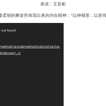
%
表演：王亚彬
蓄柔韧的舞姿所体现出来的内在精神：“以神领形，以形传
) not found
7%E8%88%9E%E4%B8%B9%E9%9D%92%E3%8
%88.mp4?_=2