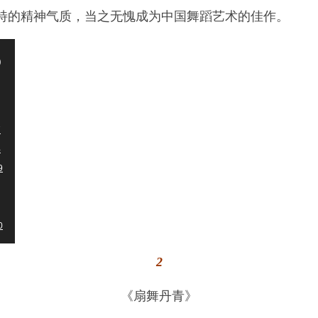
特的精神气质，当之无愧成为中国舞蹈艺术的佳作。
)
7
%
9
0
%
2
8
9
《扇舞丹青》
8