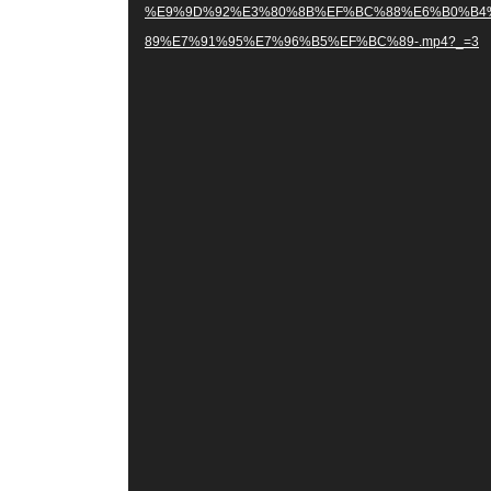
器
%E9%9D%92%E3%80%8B%EF%BC%88%E6%B0%B4
89%E7%91%95%E7%96%B5%EF%BC%89-.mp4?_=3