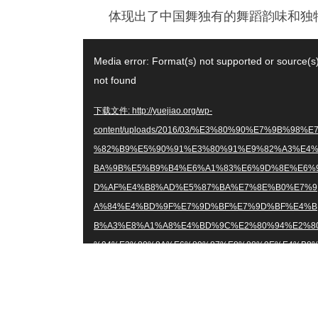
体现出了中国舞独有的舞蹈韵味和独
视
Media error: Format(s) not supported or source(s
频
not found
播
放
下载文件: http://yuejiao.org/wp-
器
content/uploads/2016/03/%E3%80%90%E7%9B%98%E
%82%B9%E5%90%91%E3%80%91%E9%82%A3%E4
BA%9B%E5%B9%B4%E6%A1%83%E6%9D%8E%E6%
D%AF%E4%B8%AD%E5%87%BA%E7%8E%B0%E7%9
A%84%E4%BD%9F%E7%9D%BF%E7%9D%BF%E4%B
B%A3%E8%A1%A8%E4%BD%9C%E2%80%94%E2%8
%94%E3%80%8A%E6%89%87%E8%88%9E%E4%B8
B9%E9%9D%92%E3%80%8B%EF%BC%88%E4%B8%
3%E4%B8%AA%E7%89%88%E6%9C%AC%EF%BC%8
_%E5%85%AD%E6%A1%83%E5%8F%A4%E5%85%B