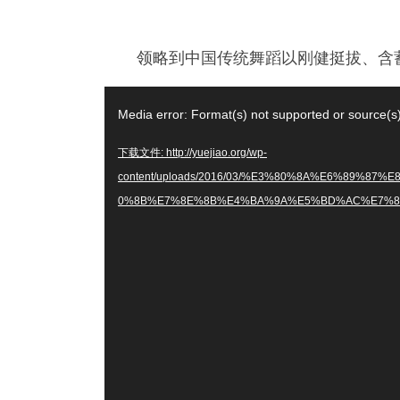
%E8%88%9E%E9%9D%92%E5%B9%B4%E7%BB%84
E9%82%B9%E4%BA%9A%E7%AB%A5.mp4?_=1
领略到中国传统舞蹈以刚健挺拔、含
视
Media error: Format(s) not supported or source(s
频
播
下载文件: http://yuejiao.org/wp-
放
content/uploads/2016/03/%E3%80%8A%E6%89%8
器
0%8B%E7%8E%8B%E4%BA%9A%E5%BD%AC%E7%89