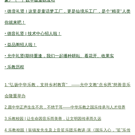
·
德音礼贤 | 这里是童话梦工厂，更是仙境乐工厂，是个“精灵”人类
你就来吧！
·
德音礼贤 | 技术中心招人啦！
·
益品阁招人啦！
·
允中礼贤|期待重逢，我们一起播种耕耘、看花开、收果实
·
乐教历程
1.“弘扬中华乐教，支持乡村教育” ——允中文教“念乡恩”慈善音乐
会隆重举办
2.愿中华正声生生不息，不绝于耳——中华乐教之国乐传承与人才培养
3.乐教校园 | 让生命因音乐而美善，让文明因传承而久远
4.乐教校园 | 翁镇发先生及上音笙乐团乐教讲·演《国乐入心，“笙”乐传