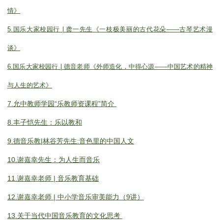
情》
5.国乐大家校园行 | 龚一先生《一枝极美丽的古代花朵——古琴艺术漫
谈》
6.国乐大家校园行 | 德音老师《外师造化，中得心源——中国艺术的精神
与人生的艺术》
7.
允中教师学园“乐教师资课程”简介
8.丰子恺先生：乐以教和
9.德音乐教|林谷芳先生:音色里的中国人文
10.谢嘉幸先生：为人生而音乐
11.谢嘉幸老师 | 音乐教育基础
12.谢嘉幸老师 | 中小学音乐审美能力（9讲）
13.关于当代中国音乐教育的文化思考