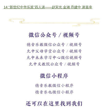
14.
“新世纪中华乐派”四人谈——赵宋光 金湘 乔建中 谢嘉幸